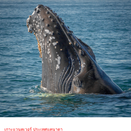
เกาะแวนคูเวอร์ ประเทศแคนาดา