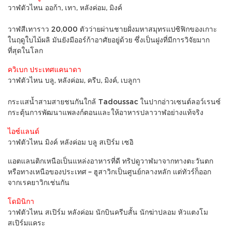
วาฬตัวไหน ออก้า, เทา, หลังค่อม, มิงค์
วาฬสีเทาราว 20,000 ตัวว่ายผ่านชายฝั่งมหาสมุทรแปซิฟิกของเกาะ
ในฤดูใบไม้ผลิ มันยังมีออร์ก้าอาศัยอยู่ด้วย ซึ่งเป็นฝูงที่มีการวิจัยมาก
ที่สุดในโลก
ควิเบก ประเทศแคนาดา
วาฬตัวไหน บลู, หลังค่อม, ครีบ, มิงค์, เบลูกา
กระแสน้ำสามสายชนกันใกล้ Tadoussac ในปากอ่าวเซนต์ลอว์เรนซ์
กระตุ้นการพัฒนาแพลงก์ตอนและให้อาหารปลาวาฬอย่างแท้จริง
ไอซ์แลนด์
วาฬตัวไหน มิงค์ หลังค่อม บลู สเปิร์ม เซอิ
แอตแลนติกเหนือเป็นแหล่งอาหารที่ดี ทริปดูวาฬมาจากทางตะวันตก
หรือทางเหนือของประเทศ – ฮูสาวิกเป็นศูนย์กลางหลัก แต่ทัวร์ก็ออก
จากเรคยาวิกเช่นกัน
โดมินิกา
วาฬตัวไหน สเปิร์ม หลังค่อม นักบินครีบสั้น นักฆ่าปลอม หัวแตงโม
สเปิร์มแคระ